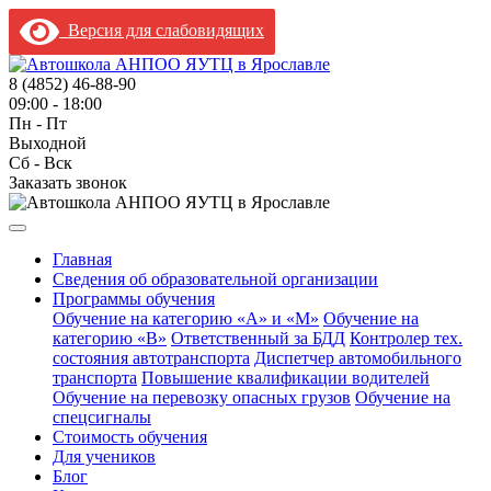
Версия для слабовидящих
8 (4852) 46-88-90
09:00 - 18:00
Пн - Пт
Выходной
Сб - Вск
Заказать звонок
Главная
Сведения об образовательной организации
Программы обучения
Обучение на категорию «A» и «M»
Обучение на
категорию «B»
Ответственный за БДД
Контролер тех.
состояния автотранспорта
Диспетчер автомобильного
транспорта
Повышение квалификации водителей
Обучение на перевозку опасных грузов
Обучение на
спецсигналы
Стоимость обучения
Для учеников
Блог