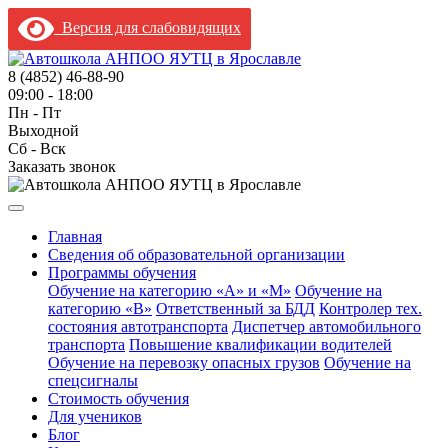
Версия для слабовидящих
8 (4852) 46-88-90
09:00 - 18:00
Пн - Пт
Выходной
Сб - Вск
Заказать звонок
Главная
Сведения об образовательной организации
Программы обучения
Обучение на категорию «A» и «M»
Обучение на
категорию «B»
Ответственный за БДД
Контролер тех.
состояния автотранспорта
Диспетчер автомобильного
транспорта
Повышение квалификации водителей
Обучение на перевозку опасных грузов
Обучение на
спецсигналы
Стоимость обучения
Для учеников
Блог