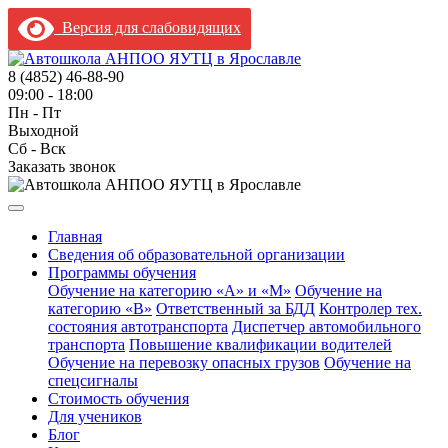
Версия для слабовидящих
8 (4852) 46-88-90
09:00 - 18:00
Пн - Пт
Выходной
Сб - Вск
Заказать звонок
Главная
Сведения об образовательной организации
Программы обучения
Обучение на категорию «A» и «M»
Обучение на
категорию «B»
Ответственный за БДД
Контролер тех.
состояния автотранспорта
Диспетчер автомобильного
транспорта
Повышение квалификации водителей
Обучение на перевозку опасных грузов
Обучение на
спецсигналы
Стоимость обучения
Для учеников
Блог