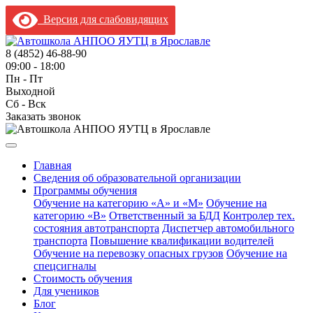
Версия для слабовидящих
8 (4852) 46-88-90
09:00 - 18:00
Пн - Пт
Выходной
Сб - Вск
Заказать звонок
Главная
Сведения об образовательной организации
Программы обучения
Обучение на категорию «A» и «M»
Обучение на
категорию «B»
Ответственный за БДД
Контролер тех.
состояния автотранспорта
Диспетчер автомобильного
транспорта
Повышение квалификации водителей
Обучение на перевозку опасных грузов
Обучение на
спецсигналы
Стоимость обучения
Для учеников
Блог